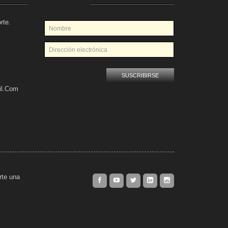
rte.
il.com
rte una