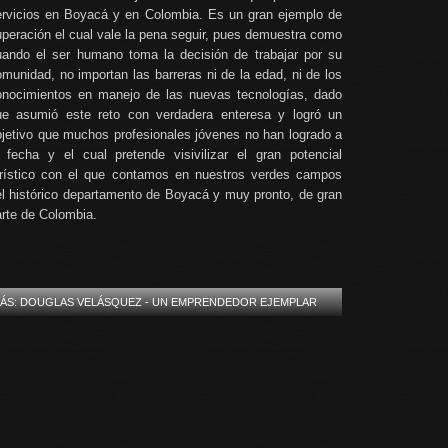
ervicios en Boyacá y en Colombia. Es un gran ejemplo de
peración el cual vale la pena seguir, pues demuestra como
uando el ser humano toma la decisión de trabajar por su
munidad, no importan las barreras ni de la edad, ni de los
onocimientos en manejo de las nuevas tecnologías, dado
ue asumió este reto con verdadera enteresa y logró un
bjetivo que muchos profesionales jóvenes no han logrado a
a fecha y el cual pretende visivilizar el gran potencial
urístico con el que contamos en nuestros verdes campos
el histórico departamento de Boyacá y muy pronto, de gran
arte de Colombia.
MÁS: DOUGLAS VELÁSQUEZ - UN EMPRENDEDOR EJEMPLAR