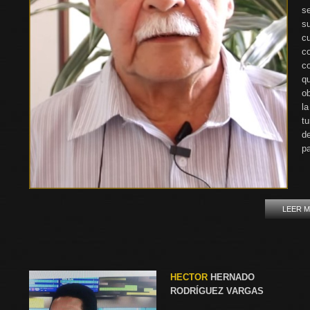
s
su
c
co
c
q
o
l
t
d
p
LEER 
HECTOR
HERNADO
RODRÍGUEZ VARGAS