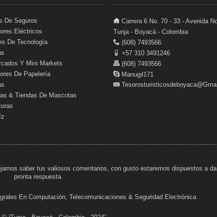
s De Seguros
Carrera 6 No. 70 - 33 - Avenida No
dores Eléctricos
Tunja - Boyacá - Colombia
s De Tecnología
(608) 7493566
as
+57 310 3491246
cados Y Mini Markets
(608) 7493566
dores De Papelería
Manugil171
as
Tesorosturisticosdeboyaca@gma
rias & Tiendas De Mascotas
toras
íz
jarnos saber tus valiosos comentarios, con gusto estaremos dispuestos a da
pronta respuesta.
tegrales En Computación, Telecomunicaciones & Seguridad Electrónica