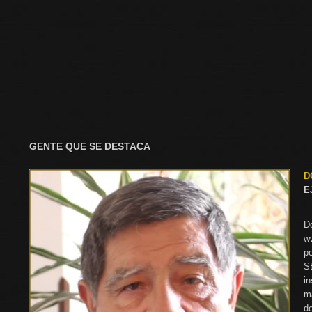
GENTE QUE SE DESTACA
D
E
D
w
pe
S
i
ma
d