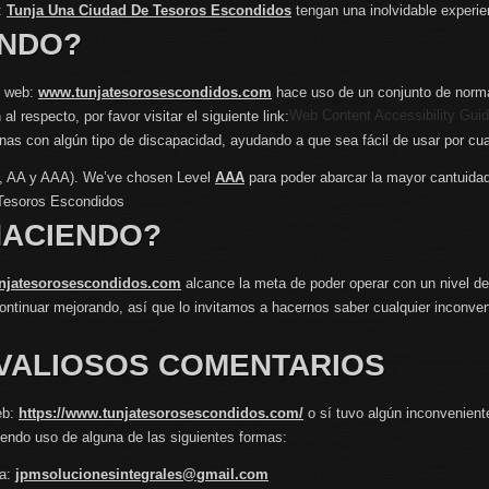
:
Tunja Una Ciudad De Tesoros Escondidos
tengan una inolvidable experien
ENDO?
io web:
www.tunjatesorosescondidos.com
hace uso de un conjunto de norma
Web Content Accessibility Gui
 respecto, por favor visitar el siguiente link:
as con algún tipo de discapacidad, ayudando a que sea fácil de usar por cual
(A, AA y AAA). We’ve chosen Level
AAA
para poder abarcar la mayor cantuidad d
Tesoros Escondidos
HACIENDO?
njatesorosescondidos.com
alcance la meta de poder operar con un nivel de
continuar mejorando, así que lo invitamos a hacernos saber cualquier inconven
VALIOSOS COMENTARIOS
eb:
https://www.tunjatesorosescondidos.com/
o sí tuvo algún inconvenient
iendo uso de alguna de las siguientes formas:
 a:
jpmsolucionesintegrales@gmail.com