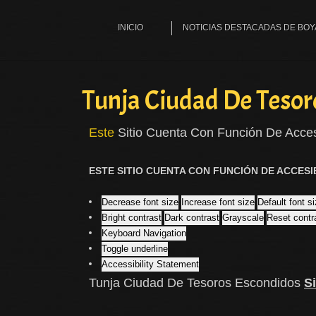
INICIO
NOTICIAS DESTACADAS DE BO
Tunja Ciudad De Tesor
Este
Sitio Cuenta Con Función De Acces
ESTE SITIO CUENTA CON FUNCIÓN DE ACCESI
Decrease font size
Increase font size
Default font s
Bright contrast
Dark contrast
Grayscale
Reset contr
Keyboard Navigation
Toggle underline
Accessibility Statement
Tunja Ciudad De Tesoros Escondidos
S