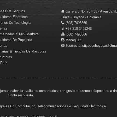
sas De Seguros
Carrera 6 No. 70 - 33 - Avenida No
buidores Eléctricos
Tunja - Boyacá - Colombia
enes De Tecnología
(608) 7493566
erías
+57 310 3491246
mercados Y Mini Markets
(608) 7493566
buidores De Papelería
Manugil171
erías
Tesorosturisticosdeboyaca@gma
inarias & Tiendas De Mascotas
ructoras
 Raíz
jarnos saber tus valiosos comentarios, con gusto estaremos dispuestos a da
pronta respuesta.
tegrales En Computación, Telecomunicaciones & Seguridad Electrónica