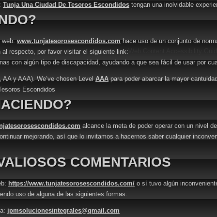
:
Tunja Una Ciudad De Tesoros Escondidos
tengan una inolvidable experien
ENDO?
io web:
www.tunjatesorosescondidos.com
hace uso de un conjunto de norma
Web Content Accessibility Gui
 respecto, por favor visitar el siguiente link:
as con algún tipo de discapacidad, ayudando a que sea fácil de usar por cual
(A, AA y AAA). We’ve chosen Level
AAA
para poder abarcar la mayor cantuidad d
Tesoros Escondidos
HACIENDO?
njatesorosescondidos.com
alcance la meta de poder operar con un nivel de
continuar mejorando, así que lo invitamos a hacernos saber cualquier inconven
VALIOSOS COMENTARIOS
eb:
https://www.tunjatesorosescondidos.com/
o sí tuvo algún inconvenient
iendo uso de alguna de las siguientes formas:
 a:
jpmsolucionesintegrales@gmail.com