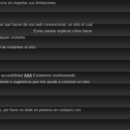
cia sin importar sus limitaciones.
s que hacen de una web convencional, un sitio el cual
delines (WCAG) 2.0
. Estas pautas explican cómo hacer
quier visitante.
e visitantes al sitio:
 accesibilidad
AAA
Estaremos monitoreando
iente o sugerencia que nos ayude a construir un sitio
e, por favor no dude en ponerse en contacto con