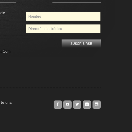
rte.
il.com
rte una