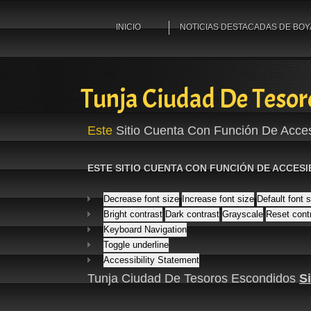
INICIO
NOTICIAS DESTACADAS DE BO
Tunja Ciudad De Tesor
Este
Sitio Cuenta Con Función De Acces
ESTE SITIO CUENTA CON FUNCIÓN DE ACCESI
Decrease font size
Increase font size
Default font 
Bright contrast
Dark contrast
Grayscale
Reset cont
Keyboard Navigation
Toggle underline
Accessibility Statement
Tunja Ciudad De Tesoros Escondidos
S