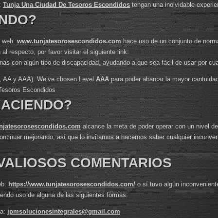
:
Tunja Una Ciudad De Tesoros Escondidos
tengan una inolvidable experien
ENDO?
io web:
www.tunjatesorosescondidos.com
hace uso de un conjunto de norma
Web Content Accessibility Gui
 respecto, por favor visitar el siguiente link:
as con algún tipo de discapacidad, ayudando a que sea fácil de usar por cual
(A, AA y AAA). We’ve chosen Level
AAA
para poder abarcar la mayor cantuidad d
Tesoros Escondidos
HACIENDO?
njatesorosescondidos.com
alcance la meta de poder operar con un nivel de
continuar mejorando, así que lo invitamos a hacernos saber cualquier inconven
VALIOSOS COMENTARIOS
eb:
https://www.tunjatesorosescondidos.com/
o sí tuvo algún inconvenient
iendo uso de alguna de las siguientes formas:
 a:
jpmsolucionesintegrales@gmail.com