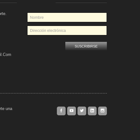
rte.
il.com
rte una