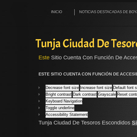
INICIO
NOTICIAS DESTACADAS DE BO
Tunja Ciudad De Tesor
Este
Sitio Cuenta Con Función De Acces
ESTE SITIO CUENTA CON FUNCIÓN DE ACCESI
Decrease font size
Increase font size
Default font 
Bright contrast
Dark contrast
Grayscale
Reset cont
Keyboard Navigation
Toggle underline
Accessibility Statement
Tunja Ciudad De Tesoros Escondidos
S