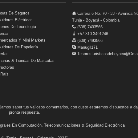
sas De Seguros
Carrera 6 No. 70 - 33 - Avenida No
buidores Eléctricos
Tunja - Boyacá - Colombia
enes De Tecnología
(608) 7493566
erías
+57 310 3491246
mercados Y Mini Markets
(608) 7493566
buidores De Papelería
Manugil171
erías
Tesorosturisticosdeboyaca@gma
inarias & Tiendas De Mascotas
ructoras
 Raíz
jarnos saber tus valiosos comentarios, con gusto estaremos dispuestos a da
pronta respuesta.
tegrales En Computación, Telecomunicaciones & Seguridad Electrónica